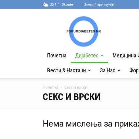
C
35.1
Влези / приклучат
Skopje
forumdiabetes-
mk.com
Почетна
Дијабетес
Медицина 
Вести & Настани
За Нас
Фор
Почетна
Секс и врски
СЕКС И ВРСКИ
Нема мислења за прик