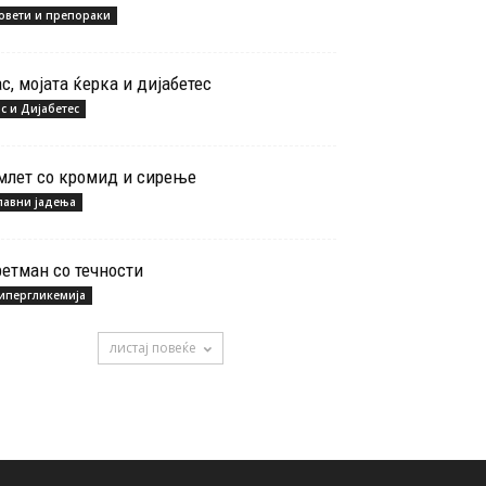
овети и препораки
ас, мојата ќерка и дијабетес
ас и Дијабетес
млет со кромид и сирење
лавни јадења
ретман со течности
ипергликемија
листај повеќе