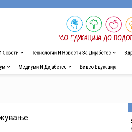
И Совети
Технологии И Новости За Дијабетес
Здр
ум
Медиуми И Дијабетес
Видео Едукација
ажување