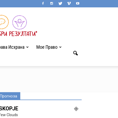
ава Исхрана
Мое Право
Прогноза
SKOPJE
Few Clouds