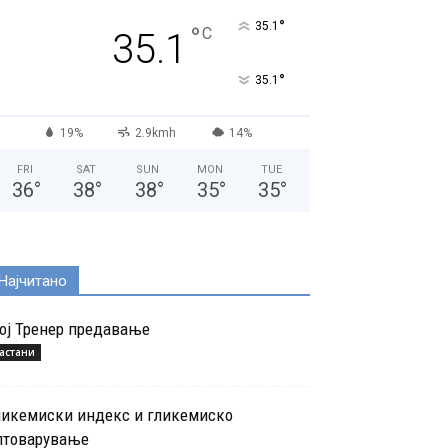
°
35.1
°
C
35.1
°
35.1
19%
2.9kmh
14%
FRI
SAT
SUN
MON
TUE
36
°
38
°
38
°
35
°
35
°
Најчитано
ој Тренер предавање
астани
ликемиски индекс и гликемиско
птоварување